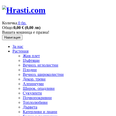
Количка
0 бр.
Общо:
0,00 € (0,00 лв)
Вашата кошница е празна!
Навигация
За нас
Растения
Жив плет
Цъфтящи
Вечноз. иглолистни
Плодни
Вечноз. широколистни
Декор. треви
Алпинеуми
Широк. опадливи
Сукуленти
Почвопокривни
Топлолюбиви
Дървета
Катерливи и лиани