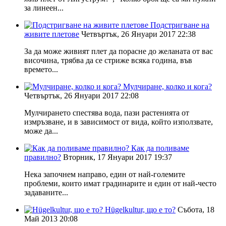
за линеен...
Подстригване на
живите плетове
Четвъртък, 26 Януари 2017 22:38
За да може живият плет да порасне до желаната от вас
височина, трябва да се стриже всяка година, във
времето...
Мулчиране, колко и кога?
Четвъртък, 26 Януари 2017 22:08
Мулчирането спестява вода, пази растенията от
измръзване, и в зависимост от вида, който използвате,
може да...
Как да поливаме
правилно?
Вторник, 17 Януари 2017 19:37
Нека започнем направо, един от най-големите
проблеми, които имат градинарите и един от най-често
задаваните...
Hügelkultur, що е то?
Събота, 18
Май 2013 20:08