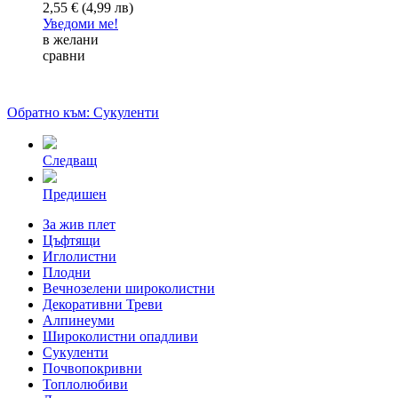
2,55 € (4,99 лв)
Уведоми ме!
в желани
сравни
Обратно към: Сукуленти
Следващ
Предишен
За жив плет
Цъфтящи
Иглолистни
Плодни
Вечнозелени широколистни
Декоративни Треви
Алпинеуми
Широколистни опадливи
Сукуленти
Почвопокривни
Топлолюбиви