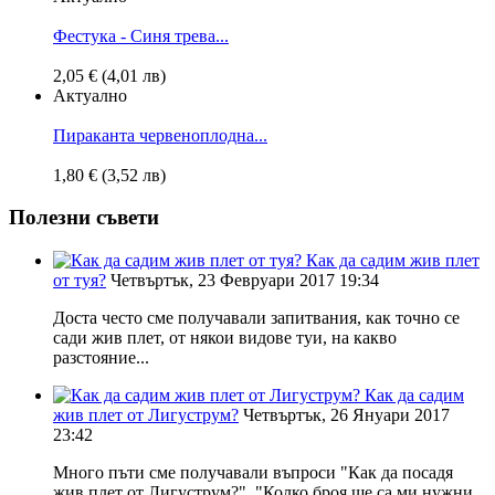
Фестука - Синя трева...
2,05 € (4,01 лв)
Актуално
Пираканта червеноплодна...
1,80 € (3,52 лв)
Полезни съвети
Как да садим жив плет
от туя?
Четвъртък, 23 Февруари 2017 19:34
Доста често сме получавали запитвания, как точно се
сади жив плет, от някои видове туи, на какво
разстояние...
Как да садим
жив плет от Лигуструм?
Четвъртък, 26 Януари 2017
23:42
Много пъти сме получавали въпроси "Как да посадя
жив плет от Лигуструм?", "Колко броя ще са ми нужни