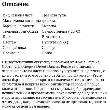
Описание
Вид наземна част
Тревиста туфа
Максимална височина
до 20см.
Бързина на растеж
Умерена
Температурен обхват
Студоустойчив (-25°C)
Лист
Вечнозелен
Цъфтеж
Пурпурен(V-X)
Слънце/сянка
Слънце
Поливане
Слабо
Студоустойстичив сукулент, с произход от Южна Африка.
Сортът Делосперма Desert Dancers Purple се отличава с
червеникавите си листа и лилаво-пурпурните си цветчета , с
които растението е отрупано от Април до Октомври. Расте
доста бързо и обича открити и слънчеви места, където бързо
се разстила и покрива всеки сантиметър свободна площ с
килим от цветове. Предпочита също така добре дренирани
почви(в тежки и преовлажнени почви може дори да загине) и
е доста издръжливо на засушаване. Много непретенциозно за
отглеждане, като внимавайте само да не преполивате, защото
може да се появи загниване.