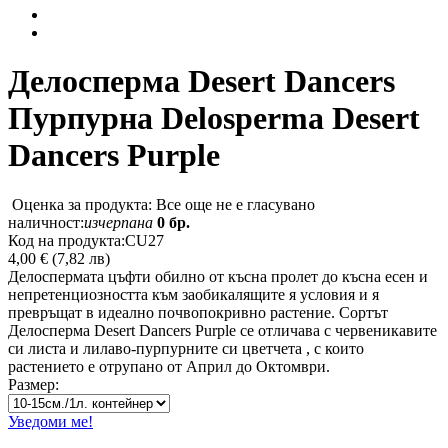
Делосперма Desert Dancers
Пурпурна
Delosperma Desert
Dancers Purple
Оценка за продукта: Все още не е гласувано
наличност:
изчерпана
0 бр.
Код на продукта:
CU27
4,00 € (7,82 лв)
Делоспермата цъфти обилно от късна пролет до късна есен и
непретенциозността към заобикалящите я условия и я
превръщат в идеално почвопокривно растение. Сортът
Делосперма Desert Dancers Purple се отличава с червеникавите
си листа и лилаво-пурпурните си цветчета , с които
растението е отрупано от Април до Октомври.
Размер:
Уведоми ме!