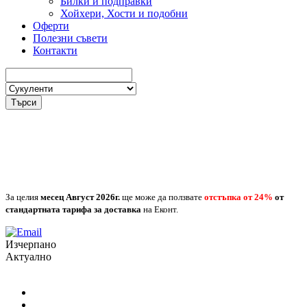
Билки и подправки
Хойхери, Хости и подобни
Оферти
Полезни съвети
Контакти
Търси
За целия
месец Август
2026г.
ще може да ползвате
отстъпка от 24%
от
стандартната тарифа за доставка
на Еконт.
Изчерпано
Актуално