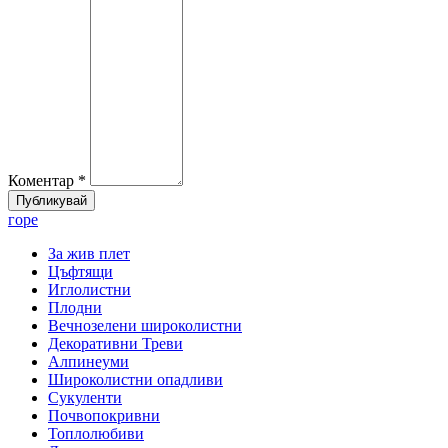
Коментар *
горе
За жив плет
Цъфтящи
Иглолистни
Плодни
Вечнозелени широколистни
Декоративни Треви
Алпинеуми
Широколистни опадливи
Сукуленти
Почвопокривни
Топлолюбиви