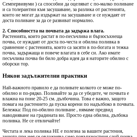
Семпервивуми ) са способни да оцеляват с по-малко поливане
и са толерантни към засушаване, за разлика от растенията,
които не могат да издържат на засушаване и се нуждаят от
доста поливане за да се развиват нормално.
2. Способността на почвата да задържа влага.
Растенията, които растат в по-песъчлива и бързосъхнеща
почва, се нуждаят от доста по-честа и обилна поливка в
сравнение с растенията, които са засяти в по-богата и тежка
почва, задържаща и повече влагата в себе си. Ако имате
песъчлива почва би било добра идея да я наторите обилно с
оборски тор.
Някои задължителни практики
Най-важното правило е да поливате колкото се може по-
обилно и по-рядко. Поливайте за да се убедите, че почвата е
влажна на поне 20-25 см. дълбочина. Това е важно, защото
помага на растението да пуска корени по надълбоко в почвата.
Бележка: Под по-обилно поливане , нямаме предвид
наводняване на градината ви. Просто една обилна, дълбока
поливка. Не се отвличайте!
Честата и лека поливка НЕ е полезна за вашите растения,
защото при нея се овлажнява само повърхностния слой почва,