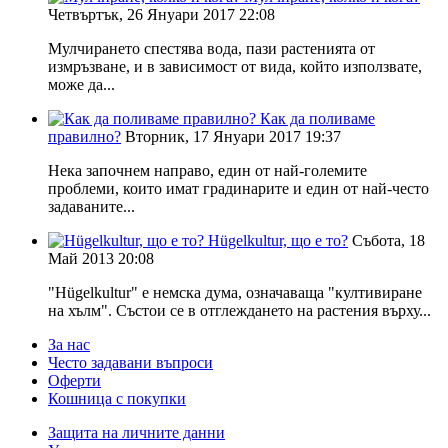
Четвъртък, 26 Януари 2017 22:08
Мулчирането спестява вода, пази растенията от
измръзване, и в зависимост от вида, който използвате,
може да...
Как да поливаме
правилно?
Вторник, 17 Януари 2017 19:37
Нека започнем направо, един от най-големите
проблеми, които имат градинарите и един от най-често
задаваните...
Hügelkultur, що е то?
Събота, 18
Май 2013 20:08
"Hügelkultur" е немска дума, означаваща "култивиране
на хълм". Състои се в отглеждането на растения върху...
За нас
Често задавани въпроси
Оферти
Кошница с покупки
Защита на личните данни