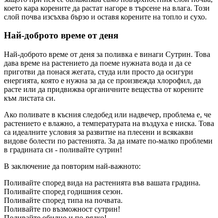
което кара корените да растат нагоре в търсене на влага. Този
слой почва изсъхва бързо и оставя корените на топло и сухо.
Най-доброто време от деня
Най-доброто време от деня за поливка е винаги Сутрин. Това
дава време на растението да поеме нужната вода и да се
приготви да понася жегата, студа или просто да осигури
енергията, която е нужна за да се произвежда хлорофил, да
расте или да придвижва органичните вещества от корените
към листата си.
Ако поливате в късния следобед или надвечер, проблема е, че
растението е влажно, а температурата на въздуха е ниска. Това
са идеалните условия за развитие на плесени и всякакви
видове болести по растенията. За да имате по-малко проблеми
в градината си - поливайте сутрин!
В заключение да повторим най-важното:
Поливайте според вида на растенията във вашата градина.
Поливайте според годишния сезон.
Поливайте според типа на почвата.
Поливайте по възможност сутрин!
Поливайте обилно и по-рядко!