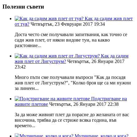
Полезни съвети
Как да садим жив плет
от туя?
Четвъртък, 23 Февруари 2017 19:34
Доста често сме получавали запитвания, как точно се
сади жив плет, от някои видове туи, на какво
разстояние...
Как да садим
жив плет от Лигуструм?
Четвъртък, 26 Януари 2017
23:42
Много пъти сме получавали въпроси "Как да посадя
жив плет от Лигуструм?", "Колко броя ще са ми нужни
за линеен...
Подстригване на
живите плетове
Четвъртък, 26 Януари 2017 22:38
За да може живият плет да порасне до желаната от вас
височина, трябва да се стриже всяка година, във
времето...
Мулчиране, колко и кога?