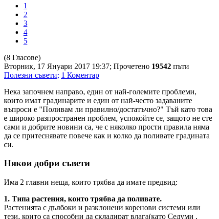
1
2
3
4
5
(8 Гласове)
Вторник, 17 Януари 2017 19:37;
Прочетено
19542
пъти
Полезни съвети;
1
Коментар
Нека започнем направо, един от най-големите проблеми,
които имат градинарите и един от най-често задаваните
въпроси е "Поливам ли правилно/достатъчно?" Тъй като това
е широко разпространен проблем, успокойте се, защото не сте
сами и добрите новини са, че с няколко прости правила няма
да се притеснявате повече как и колко да поливате градината
си.
Някои добри съвети
Има 2 главни неща, които трябва да имате предвид:
1. Типа растения, които трябва да поливате.
Растенията с дълбоки и разклонени коренови системи или
тези, които са способни да складират влага(като Седуми ,