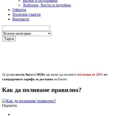
Билки и подправки
Хойхери, Хости и подобни
Оферти
Полезни съвети
Контакти
Търси
За целия
месец Август
2026г.
ще може да ползвате
отстъпка от 24%
от
стандартната тарифа за доставка
на Еконт.
Как да поливаме правилно?
Оценете