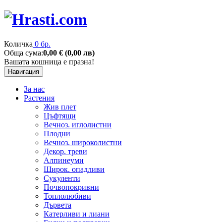
Количка
0 бр.
Обща сума:
0,00 € (0,00 лв)
Вашата кошница е празна!
Навигация
За нас
Растения
Жив плет
Цъфтящи
Вечноз. иглолистни
Плодни
Вечноз. широколистни
Декор. треви
Алпинеуми
Широк. опадливи
Сукуленти
Почвопокривни
Топлолюбиви
Дървета
Катерливи и лиани