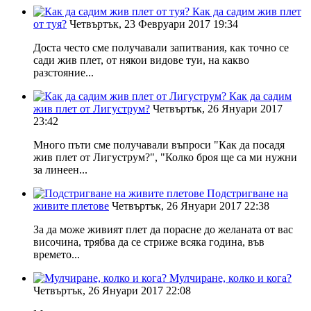
Как да садим жив плет
от туя?
Четвъртък, 23 Февруари 2017 19:34
Доста често сме получавали запитвания, как точно се
сади жив плет, от някои видове туи, на какво
разстояние...
Как да садим
жив плет от Лигуструм?
Четвъртък, 26 Януари 2017
23:42
Много пъти сме получавали въпроси "Как да посадя
жив плет от Лигуструм?", "Колко броя ще са ми нужни
за линеен...
Подстригване на
живите плетове
Четвъртък, 26 Януари 2017 22:38
За да може живият плет да порасне до желаната от вас
височина, трябва да се стриже всяка година, във
времето...
Мулчиране, колко и кога?
Четвъртък, 26 Януари 2017 22:08