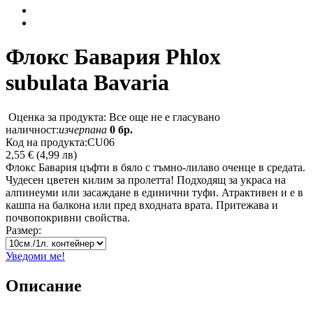
Флокс Бавария
Phlox
subulata Bavaria
Оценка за продукта: Все още не е гласувано
наличност:
изчерпана
0 бр.
Код на продукта:
CU06
2,55 € (4,99 лв)
Флокс Бавария цъфти в бяло с тъмно-лилаво оченце в средата.
Чудесен цветен килим за пролетта! Подходящ за украса на
алпинеуми или засаждане в единични туфи. Атрактивен и е в
кашпа на балкона или пред входната врата. Притежава и
почвопокривни свойства.
Размер:
Уведоми ме!
Описание