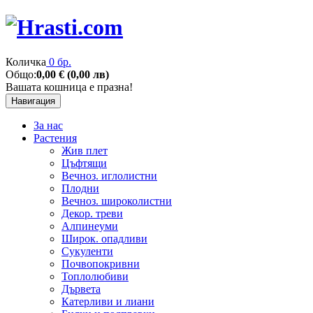
Количка
0 бр.
Общо:
0,00 € (0,00 лв)
Вашата кошница е празна!
Навигация
За нас
Растения
Жив плет
Цъфтящи
Вечноз. иглолистни
Плодни
Вечноз. широколистни
Декор. треви
Алпинеуми
Широк. опадливи
Сукуленти
Почвопокривни
Топлолюбиви
Дървета
Катерливи и лиани