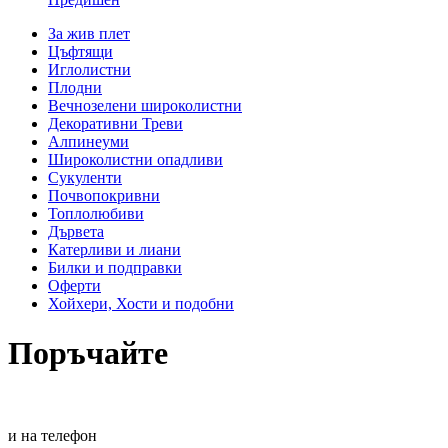
За жив плет
Цъфтящи
Иглолистни
Плодни
Вечнозелени широколистни
Декоративни Треви
Алпинеуми
Широколистни опадливи
Сукуленти
Почвопокривни
Топлолюбиви
Дървета
Катерливи и лиани
Билки и подправки
Оферти
Хойхери, Хости и подобни
Поръчайте
и на телефон