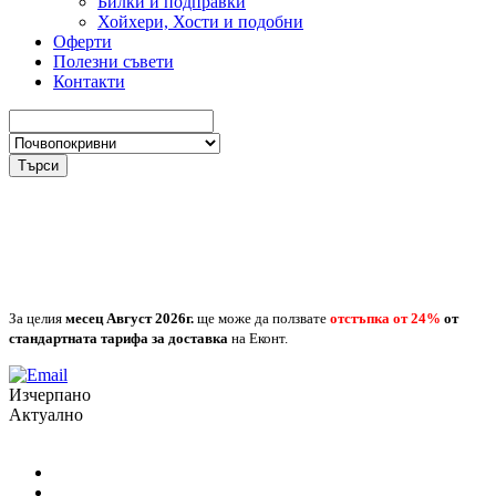
Билки и подправки
Хойхери, Хости и подобни
Оферти
Полезни съвети
Контакти
Търси
За целия
месец Август
2026г.
ще може да ползвате
отстъпка от 24%
от
стандартната тарифа за доставка
на Еконт.
Изчерпано
Актуално