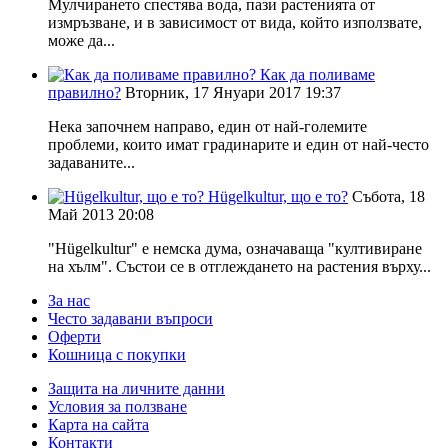
Мулчирането спестява вода, пази растенията от
измръзване, и в зависимост от вида, който използвате,
може да...
Как да поливаме
правилно?
Вторник, 17 Януари 2017 19:37
Нека започнем направо, един от най-големите
проблеми, които имат градинарите и един от най-често
задаваните...
Hügelkultur, що е то?
Събота, 18
Май 2013 20:08
"Hügelkultur" е немска дума, означаваща "култивиране
на хълм". Състои се в отглеждането на растения върху...
За нас
Често задавани въпроси
Оферти
Кошница с покупки
Защита на личните данни
Условия за ползване
Карта на сайта
Контакти