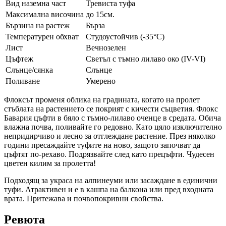
Вид наземна част
Тревиста туфа
Максимална височина
до 15см.
Бързина на растеж
Бърза
Температурен обхват
Студоустойчив (-35°C)
Лист
Вечнозелен
Цъфтеж
Светъл с тъмно лилаво око (IV-VI)
Слънце/сянка
Слънце
Поливане
Умерено
Флоксът променя обликa на градината, когато на пролет
стъблата на растението се покрият с кичести съцветия. Флокс
Бавария цъфти в бяло с тъмно-лилаво оченце в средата. Обича
влажна почва, поливайте го редовно. Като цяло изключително
непридирчиво и лесно за отглеждане растение. През няколко
години пресаждайте туфите на ново, защото започват да
цъфтят по-рехаво. Подрязвайте след като прецъфти. Чудесен
цветен килим за пролетта!
Подходящ за украса на алпинеуми или засаждане в единични
туфи. Атрактивен и е в кашпа на балкона или пред входната
врата. Притежава и почвопокривни свойства.
Ревюта