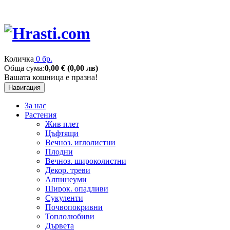
Количка
0 бр.
Обща сума:
0,00 € (0,00 лв)
Вашата кошница е празна!
Навигация
За нас
Растения
Жив плет
Цъфтящи
Вечноз. иглолистни
Плодни
Вечноз. широколистни
Декор. треви
Алпинеуми
Широк. опадливи
Сукуленти
Почвопокривни
Топлолюбиви
Дървета