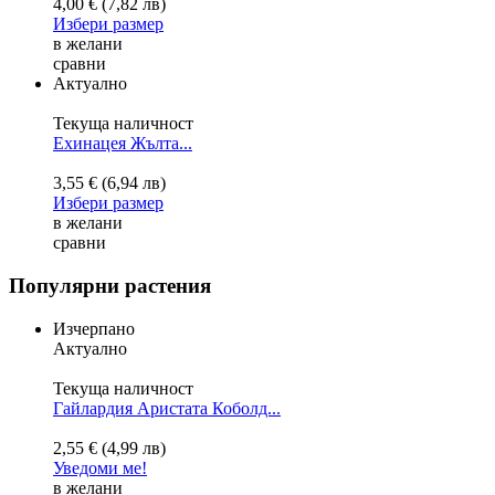
4,00 € (7,82 лв)
Избери размер
в желани
сравни
Актуално
Текуща наличност
Ехинацея Жълта...
3,55 € (6,94 лв)
Избери размер
в желани
сравни
Популярни растения
Изчерпано
Актуално
Текуща наличност
Гайлардия Аристата Коболд...
2,55 € (4,99 лв)
Уведоми ме!
в желани