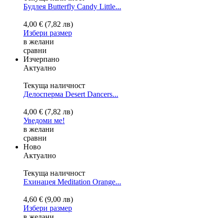
Будлея Butterfly Candy Little...
4,00 € (7,82 лв)
Избери размер
в желани
сравни
Изчерпано
Актуално
Текуща наличност
Делосперма Desert Dancers...
4,00 € (7,82 лв)
Уведоми ме!
в желани
сравни
Ново
Актуално
Текуща наличност
Ехинацея Meditation Orange...
4,60 € (9,00 лв)
Избери размер
в желани