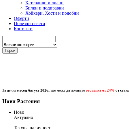
Катерливи и лиани
Билки и подправки
Хойхери, Хости и подобни
Оферти
Полезни съвети
Контакти
Търси
За целия
месец Август
2026г.
ще може да ползвате
отстъпка от 24%
от стан
Нови Растения
Ново
Актуално
Текуща наличност