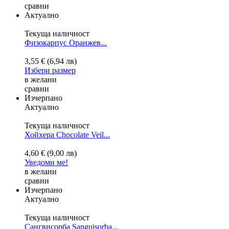
сравни
Актуално
Текуща наличност
Физокарпус Оранжев...
3,55 € (6,94 лв)
Избери размер
в желани
сравни
Изчерпано
Актуално
Текуща наличност
Хойхера Chocolate Veil...
4,60 € (9,00 лв)
Уведоми ме!
в желани
сравни
Изчерпано
Актуално
Текуща наличност
Сангвисорба
Sanguisorba...